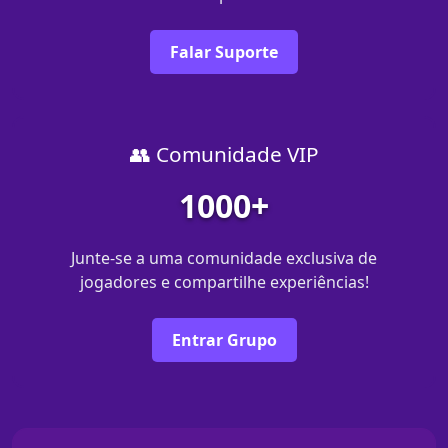
Falar Suporte
👥 Comunidade VIP
1000+
Junte-se a uma comunidade exclusiva de
jogadores e compartilhe experiências!
Entrar Grupo