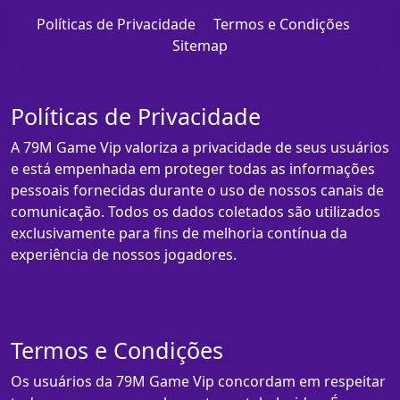
Políticas de Privacidade
Termos e Condições
Sitemap
Políticas de Privacidade
A 79M Game Vip valoriza a privacidade de seus usuários
e está empenhada em proteger todas as informações
pessoais fornecidas durante o uso de nossos canais de
comunicação. Todos os dados coletados são utilizados
exclusivamente para fins de melhoria contínua da
experiência de nossos jogadores.
Termos e Condições
Os usuários da 79M Game Vip concordam em respeitar