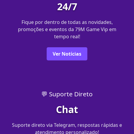
24/7
Fique por dentro de todas as novidades,
promoções e eventos da 79M Game Vip em
tempo real!
Ver Notícias
💬 Suporte Direto
Chat
Suporte direto via Telegram, respostas rápidas e
atendimento personalizado!