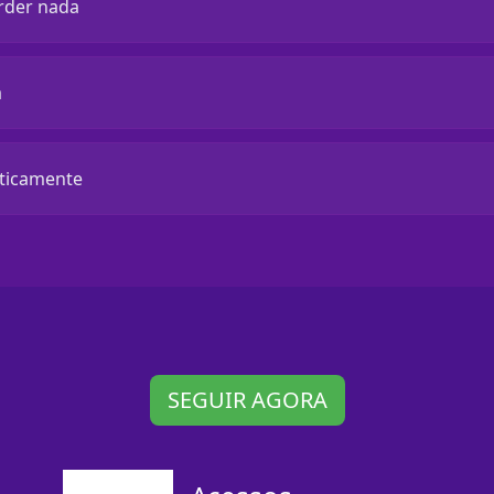
erder nada
a
aticamente
SEGUIR AGORA