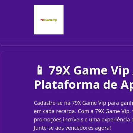
📱 79X Game Vip
Plataforma de A
Cadastre-se na 79X Game Vip para ganh
em cada recarga. Com a 79X Game Vip, 
promoções incríveis e uma experiência d
Junte-se aos vencedores agora!