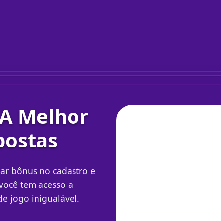
 A Melhor
postas
ar bônus no cadastro e
você tem acesso a
e jogo inigualável.