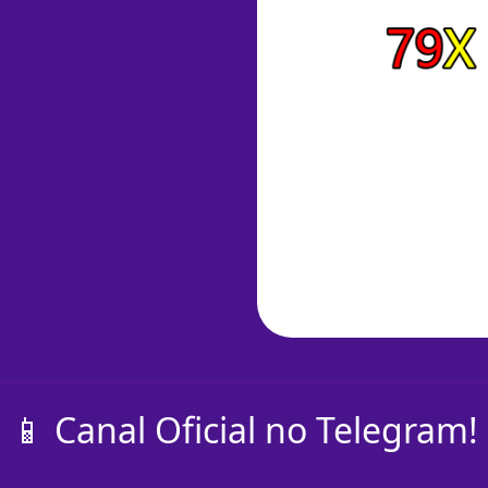
📱 Canal Oficial no Telegram!