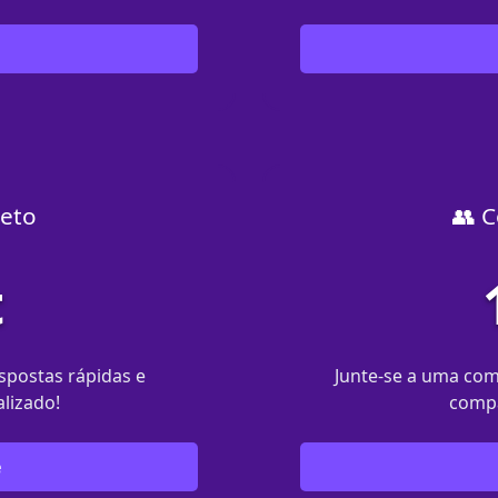
reto
👥 
t
espostas rápidas e
Junte-se a uma com
lizado!
compa
e