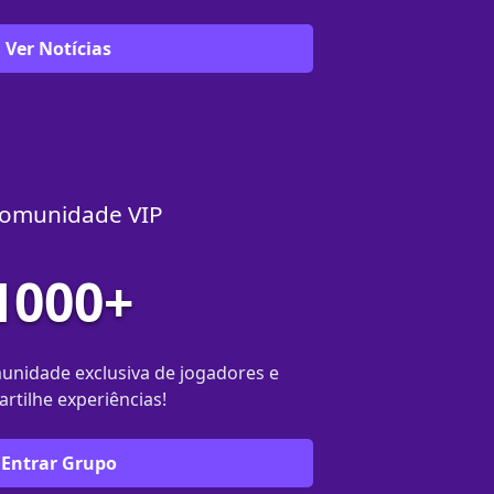
Ver Notícias
Comunidade VIP
1000+
unidade exclusiva de jogadores e
rtilhe experiências!
Entrar Grupo