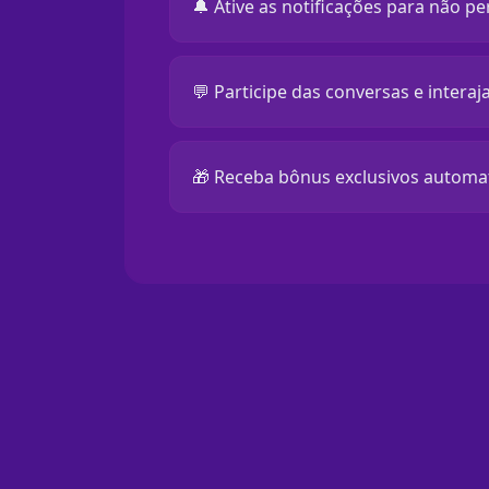
🔔 Ative as notificações para não p
💬 Participe das conversas e interaj
🎁 Receba bônus exclusivos autom