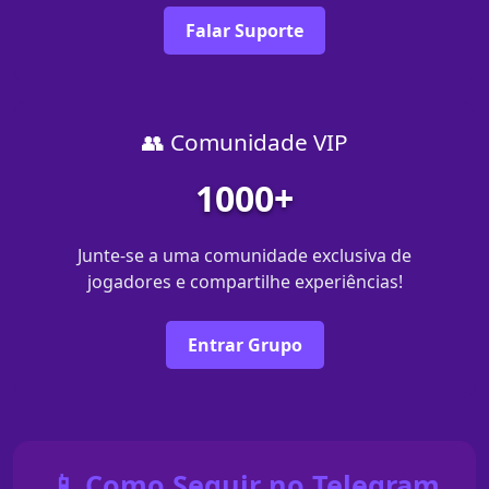
Falar Suporte
👥 Comunidade VIP
1000+
Junte-se a uma comunidade exclusiva de
jogadores e compartilhe experiências!
Entrar Grupo
📱 Como Seguir no Telegram