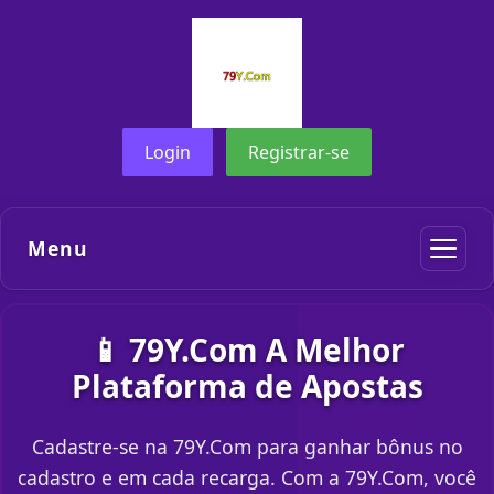
Login
Registrar-se
Menu
📱 79Y.Com A Melhor
Plataforma de Apostas
Cadastre-se na 79Y.Com para ganhar bônus no
cadastro e em cada recarga. Com a 79Y.Com, você