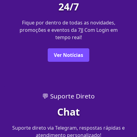
24/7
Fique por dentro de todas as novidades,
promoções e eventos da 7JJ Com Login em
tempo real!
Ver Notícias
💬 Suporte Direto
Chat
Suporte direto via Telegram, respostas rápidas e
atendimento personalizado!