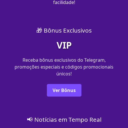
facilidade!
🎁 Bônus Exclusivos
VIP
Receba bônus exclusivos do Telegram,
promoções especiais e códigos promocionais
únicos!
Ver Bônus
📢 Notícias em Tempo Real