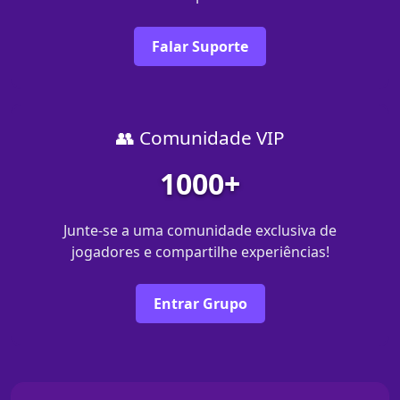
Falar Suporte
👥 Comunidade VIP
1000+
Junte-se a uma comunidade exclusiva de
jogadores e compartilhe experiências!
Entrar Grupo