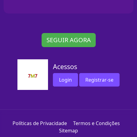
SEGUIR AGORA
Acessos
Login
Registrar-se
Políticas de Privacidade
Termos e Condições
Sitemap