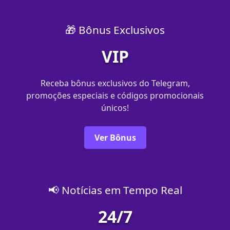
🎁 Bônus Exclusivos
VIP
Receba bônus exclusivos do Telegram,
promoções especiais e códigos promocionais
únicos!
Ver Bônus
📢 Notícias em Tempo Real
24/7