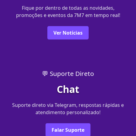
Fique por dentro de todas as novidades,
promoções e eventos da 7M7 em tempo real!
Ver Notícias
💬 Suporte Direto
Chat
Suporte direto via Telegram, respostas rápidas e
atendimento personalizado!
Falar Suporte