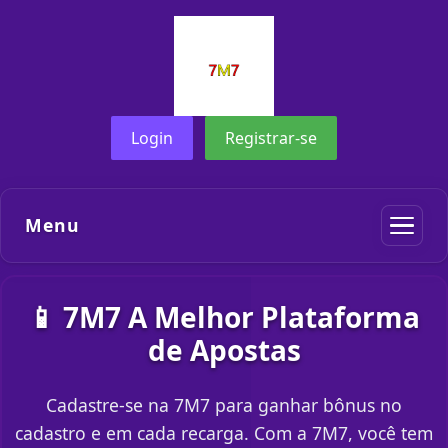
Login
Registrar-se
Menu
📱 7M7 A Melhor Plataforma
de Apostas
Cadastre-se na 7M7 para ganhar bônus no
cadastro e em cada recarga. Com a 7M7, você tem