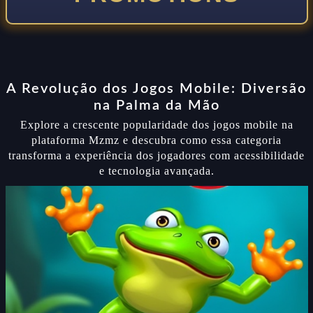
A Revolução dos Jogos Mobile: Diversão
na Palma da Mão
Explore a crescente popularidade dos jogos mobile na
plataforma Mzmz e descubra como essa categoria
transforma a experiência dos jogadores com acessibilidade
e tecnologia avançada.