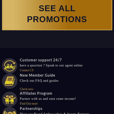
SEE ALL
PROMOTIONS
Customer support 24/7
have a question ? Speak to our agent online
Contact CS
New Member Guide
Check out FAQ and guides
Check now
Affiliates Program
Partner with us and earn some income!
Find Out more
Partnerships
Meet our Brand Ambassadors & Sports Partners