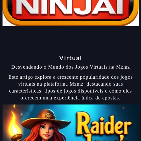
Virtual
Desvendando o Mundo dos Jogos Virtuais na Mzmz
Este artigo explora a crescente popularidade dos jogos
virtuais na plataforma Mzmz, destacando suas
características, tipos de jogos disponíveis e como eles
oferecem uma experiência única de apostas.