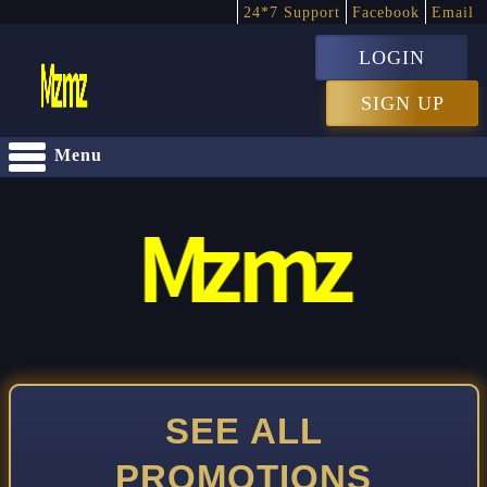
24*7 Support
Facebook
Email
LOGIN
SIGN UP
Menu
SEE ALL
PROMOTIONS